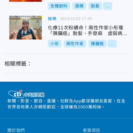
含糖飲料
酒精
脫髮
...
娛樂
2024/11/22 17:40
化療11次盼續命！兩性作家小彤罹
「胰臟癌」脫髮、手發麻 虛弱病床
照曝光
小彤
兩性作家
胰臟癌
...
相關標籤：
新聞、影音、節目、直播、社群及App都深獲網友喜愛，在全
世界各地華人亦頗受歡迎，全球擁有2000萬粉絲。
關於我們
客服資訊