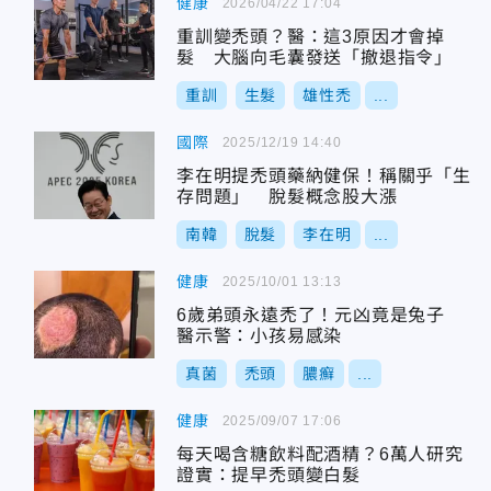
健康
2026/04/22 17:04
重訓變禿頭？醫：這3原因才會掉
髮 大腦向毛囊發送「撤退指令」
重訓
生髮
雄性禿
...
國際
2025/12/19 14:40
李在明提禿頭藥納健保！稱關乎「生
存問題」 脫髮概念股大漲
南韓
脫髮
李在明
...
健康
2025/10/01 13:13
6歲弟頭永遠禿了！元凶竟是兔子
醫示警：小孩易感染
真菌
禿頭
膿癬
...
健康
2025/09/07 17:06
每天喝含糖飲料配酒精？6萬人研究
證實：提早禿頭變白髮