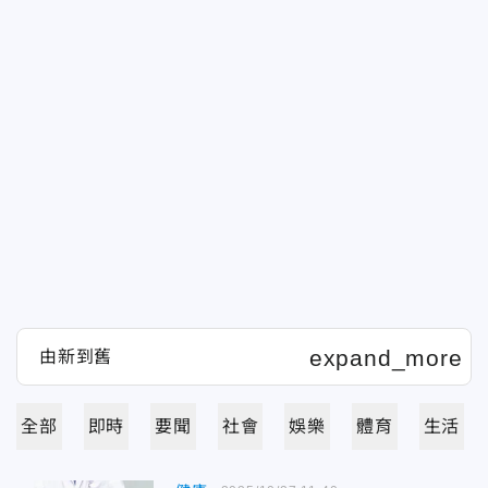
全部
即時
要聞
社會
娛樂
體育
生活