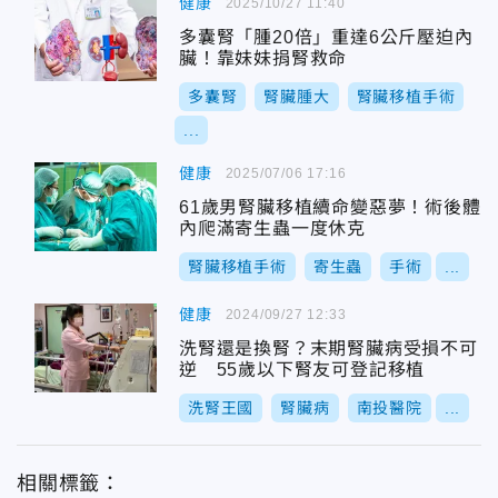
健康
2025/10/27 11:40
多囊腎「腫20倍」重達6公斤壓迫內
臟！靠妹妹捐腎救命
多囊腎
腎臟腫大
腎臟移植手術
...
健康
2025/07/06 17:16
61歲男腎臟移植續命變惡夢！術後體
內爬滿寄生蟲一度休克
腎臟移植手術
寄生蟲
手術
...
健康
2024/09/27 12:33
洗腎還是換腎？末期腎臟病受損不可
逆 55歲以下腎友可登記移植
洗腎王國
腎臟病
南投醫院
...
相關標籤：