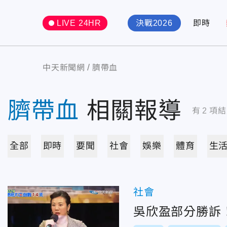
LIVE 24HR
決戰2026
即時
中天新聞網
臍帶血
臍帶血
相關報導
有
2
項結
全部
即時
要聞
社會
娛樂
體育
生
社會
吳欣盈部分勝訴