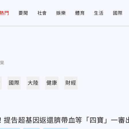
熱門
要聞
社會
娛樂
體育
生活
國際
果
活
國際
大陸
健康
財經
！提告超基因返還臍帶血等「四寶」一審