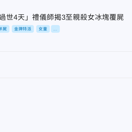
孩過世4天」禮儀師揭3至親殺女冰塊覆屍
伴屍
金牌特派
女童
...