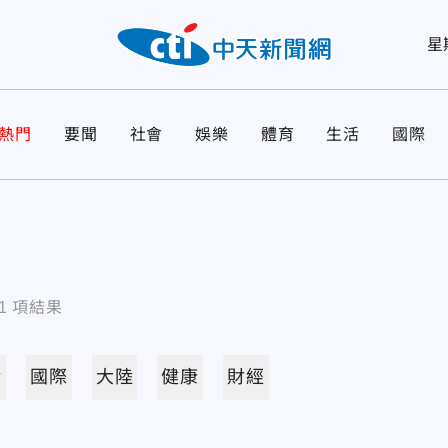
星
熱門
要聞
社會
娛樂
體育
生活
國際
1
項結果
活
國際
大陸
健康
財經