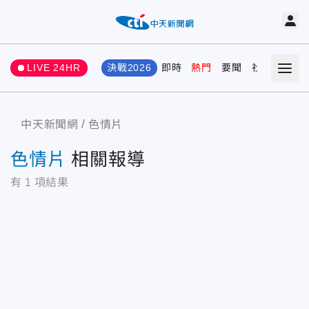
LIVE 24HR
決戰2026
即時
熱門
要聞
社會
娛樂
中天新聞網
色情片
色情片
相關報導
有
1
項結果