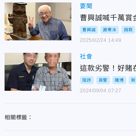
要聞
曹興誠喊千萬賞
曹興誠
謝寒冰
捐款
2025/02/24 14:49
社會
這款劣警！好賭
阻詐
員警
賭博
新
2024/09/04 07:27
相關標籤：