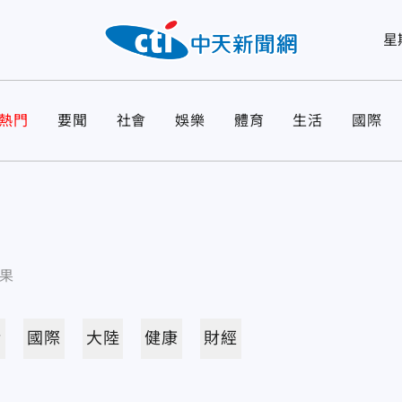
星
熱門
要聞
社會
娛樂
體育
生活
國際
果
活
國際
大陸
健康
財經