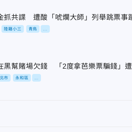
金抓共諜 遭酸「唬爛大師」列舉跳票事
陸籍小三
青鳥
...
在黑幫賭場欠錢 「2度拿芭樂票騙錢」
北市
永和區
...