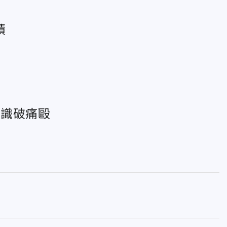
蹟
遭識破痛毆