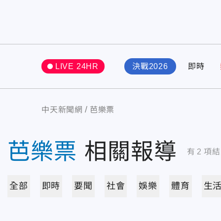
LIVE 24HR
決戰2026
即時
中天新聞網
芭樂票
芭樂票
相關報導
有
2
項結
全部
即時
要聞
社會
娛樂
體育
生