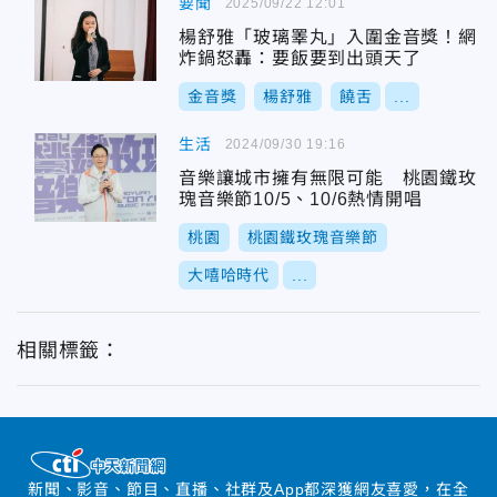
要聞
2025/09/22 12:01
楊舒雅「玻璃睪丸」入圍金音獎！網
炸鍋怒轟：要飯要到出頭天了
金音獎
楊舒雅
饒舌
...
生活
2024/09/30 19:16
音樂讓城市擁有無限可能 桃園鐵玫
瑰音樂節10/5、10/6熱情開唱
桃園
桃園鐵玫瑰音樂節
大嘻哈時代
...
相關標籤：
新聞、影音、節目、直播、社群及App都深獲網友喜愛，在全