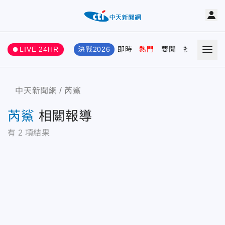
LIVE 24HR
決戰2026
即時
熱門
要聞
社會
娛樂
中天新聞網
芮鯊
芮鯊
相關報導
有
2
項結果