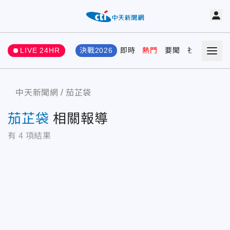
LIVE 24HR
決戰2026
即時
熱門
要聞
社會
娛樂
中天新聞網
茄芷袋
茄芷袋
相關報導
有
4
項結果