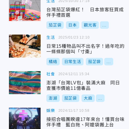
生活
2025/10/30 17:18
台灣茄芷袋爆紅！ 日本旅客狂買成
伴手禮首選
茄芷袋
日本
觀光客
...
生活
2025/01/23 12:10
日常15種物品叫不出名字！過年吃的
一條條那個叫「寸棗」
橘絡
日常生活
茄芷袋
...
社會
2024/12/11 15:34
澎湖「台灣LV包」裝滿大麻 同日
查獲市價逾11億毒品
澎湖
茄芷袋
大麻
...
娛樂
2024/11/17 10:58
接招合唱團睽違17年來台！懂買台味
伴手禮 藍白拖、阿嬤袋搬上台