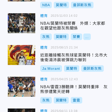
NBA
莫蘭特
曼菲斯灰熊
體育
2025/11/03 14:02
NBA/莫蘭特被禁賽 外媒：大家都
在觀望他跟灰熊關係
灰熊
莫蘭特
禁賽
...
體育
2025/08/15 21:34
近距離接觸灰熊球星莫蘭特！北市大
後衛湯沛晨被彈跳力嚇到
Ja Morant
莫蘭特
曼菲斯灰熊
體育
2025/04/25 12:43
NBA/雷霆3勝聽牌！莫蘭特重摔 灰
熊慘遭驚天逆轉
灰熊
莫蘭特
雷霆
體育
2025/04/11 13:38