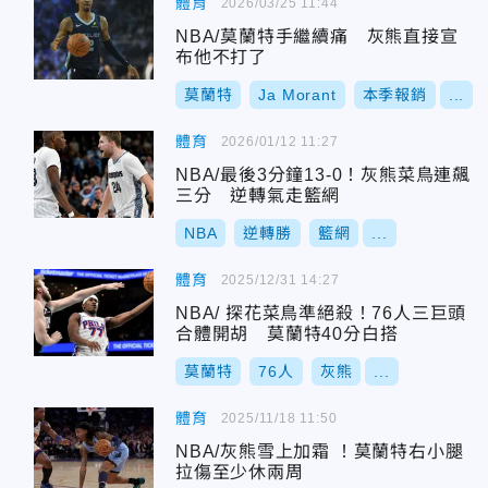
體育
2026/03/25 11:44
NBA/莫蘭特手繼續痛 灰熊直接宣
布他不打了
莫蘭特
Ja Morant
本季報銷
...
體育
2026/01/12 11:27
NBA/最後3分鐘13-0！灰熊菜鳥連飆
三分 逆轉氣走籃網
NBA
逆轉勝
籃網
...
體育
2025/12/31 14:27
NBA/ 探花菜鳥準絕殺！76人三巨頭
合體開胡 莫蘭特40分白搭
莫蘭特
76人
灰熊
...
體育
2025/11/18 11:50
NBA/灰熊雪上加霜 ！莫蘭特右小腿
拉傷至少休兩周