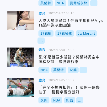
莫蘭特
NBA
曼菲斯灰熊
...
體育
2025/01/27 08:10
大吃大喝沒忌口！性感主播祖兒Alys
sa過年幫灰熊加油
17直播
17直播主
Ja Morant
...
體育
2024/12/08 14:02
影/不是說要少灌籃？莫蘭特秀空中
拉桿反扣 險勝綠衫軍
NBA
莫蘭特
灰熊
...
體育
2024/12/05 10:52
「完全不想再扣籃」！ 灰熊一哥傷
怕了 穩穩拿兩分就好
灰熊
NBA
扣籃
...