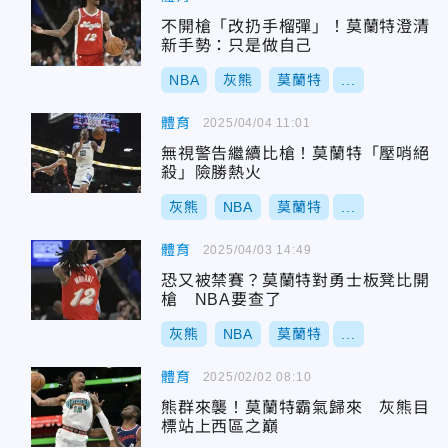
不開槍「改扔手榴彈」！莫蘭特澄清
新手勢：只是做自己
NBA
灰熊
莫蘭特
...
體育
2025/04/04 11:01
無視警告繼續比槍！莫蘭特「壓哨絕
殺」險勝熱火
灰熊
NBA
莫蘭特
...
體育
2025/04/03 14:49
恐又被禁賽？莫蘭特對勇士板凳比開
槍 NBA要查了
灰熊
NBA
莫蘭特
...
體育
2025/02/02 08:10
熊群來襲！莫蘭特霸氣歸來 灰熊目
標站上西區之巔