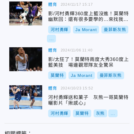
體育
2024/11/17 15:17
影/河村勇輝360度上籃沒進！莫蘭特
幽默回：還有很多要學的…來找我上
課吧
河村勇輝
Ja Morant
曼菲斯灰熊
...
體育
2024/11/06 11:40
影/太狂了！莫蘭特兩度大秀360度上
籃美技 場邊觀眾隊友全驚呆
莫蘭特
Ja Morant
曼菲斯灰熊
體育
2024/10/23 15:52
河村勇輝送和菓子 灰熊一哥莫蘭特
曬影片「揪感心」
河村勇輝
莫蘭特
灰熊
...
相關標籤：