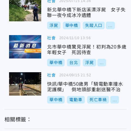
社會
2025/07/15 14:36
新北華中橋下新店溪漂浮屍 女子失
聯一夜今成冰冷遺體
浮屍
華中橋
失蹤人口
...
社會
2024/11/10 13:56
北市華中橋驚見浮屍！初判為20多歲
年輕女子 死因待查
華中橋
台北
浮屍
...
社會
2024/09/15 21:52
快訊/華中橋50歲男「騎電動車撞水
泥護欄」 倒地頭部重創送醫不治
華中橋
電動車
死亡車禍
...
相關標籤：