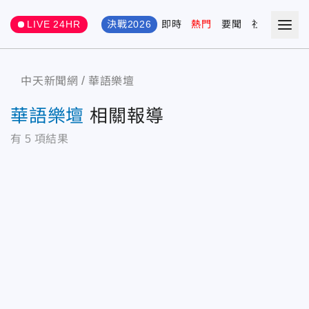
LIVE 24HR
決戰2026
即時
熱門
要聞
社會
娛樂
中天新聞網
華語樂壇
華語樂壇
相關報導
有
5
項結果