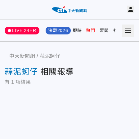
LIVE 24HR
決戰2026
即時
熱門
要聞
社會
娛樂
中天新聞網
蒜泥蚵仔
蒜泥蚵仔
相關報導
有
1
項結果