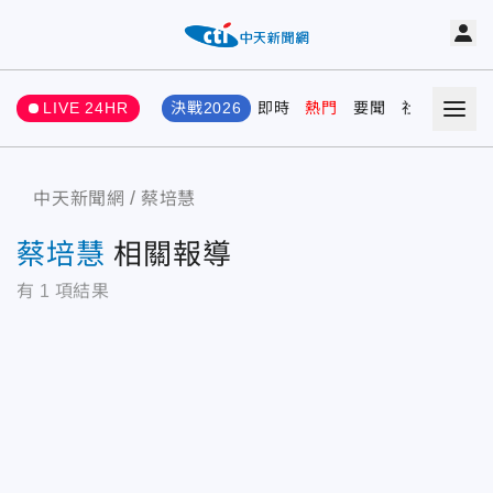
LIVE 24HR
決戰2026
即時
熱門
要聞
社會
娛樂
中天新聞網
蔡培慧
蔡培慧
相關報導
有
1
項結果