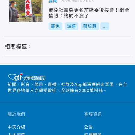
要聞
2025/08/24 21:06
罷免社團突更名前綠委後援會！網全
傻眼：終於不演了
罷免
游顥
蔡培慧
...
相關標籤：
新聞、影音、節目、直播、社群及App都深獲網友喜愛，在全
世界各地華人亦頗受歡迎，全球擁有2000萬粉絲。
關於我們
客服資訊
中天介紹
公告