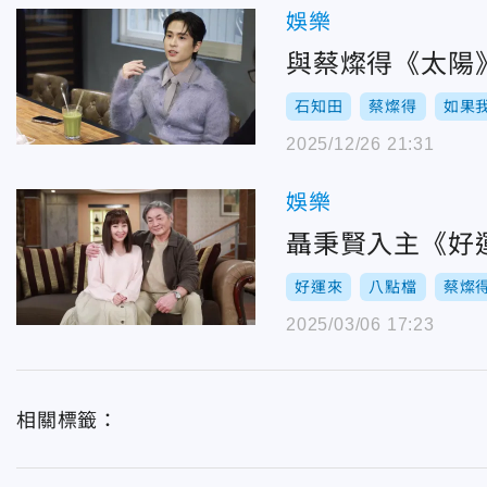
娛樂
與蔡燦得《太陽
石知田
蔡燦得
如果
2025/12/26 21:31
娛樂
聶秉賢入主《好
好運來
八點檔
蔡燦
2025/03/06 17:23
相關標籤：