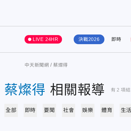
LIVE 24HR
決戰2026
即時
中天新聞網
蔡燦得
蔡燦得
相關報導
有
2
項結
全部
即時
要聞
社會
娛樂
體育
生