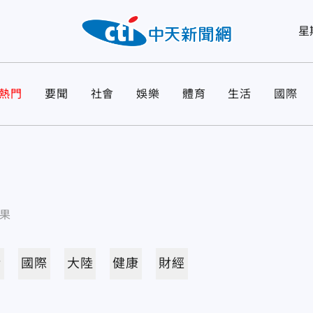
星
熱門
要聞
社會
娛樂
體育
生活
國際
果
活
國際
大陸
健康
財經