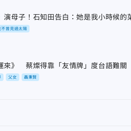
》演母子！石知田告白：她是我小時候的
我不曾見過太陽
運來》 蔡燦得靠「友情牌」度台語難關
得
父女
聶秉賢