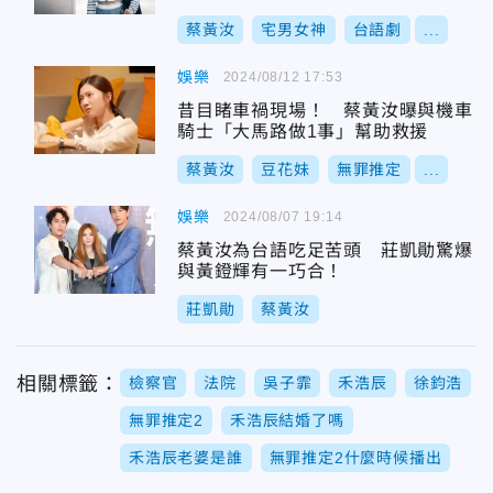
罐子
蔡黃汝
宅男女神
台語劇
...
娛樂
2024/08/12 17:53
昔目睹車禍現場！ 蔡黃汝曝與機車
騎士「大馬路做1事」幫助救援
蔡黃汝
豆花妹
無罪推定
...
娛樂
2024/08/07 19:14
蔡黃汝為台語吃足苦頭 莊凱勛驚爆
與黃鐙輝有一巧合！
莊凱勛
蔡黃汝
相關標籤：
檢察官
法院
吳子霏
禾浩辰
徐鈞浩
無罪推定2
禾浩辰結婚了嗎
禾浩辰老婆是誰
無罪推定2什麼時候播出