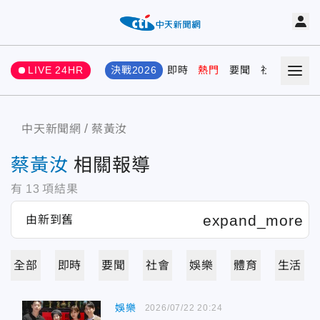
LIVE 24HR
決戰2026
即時
熱門
要聞
社會
娛樂
中天新聞網
蔡黃汝
蔡黃汝
相關報導
有
13
項結果
全部
即時
要聞
社會
娛樂
體育
生活
娛樂
2026/07/22 20:24