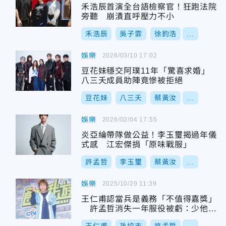
禾浩辰首演全台語檢察官！狂跑法院
旁聽 崩潰直呼壓力不小
禾浩辰
吳子霏
徐鈞浩
...
娛樂
2026/03/10 17:02
豆花妹穩交阿璞11年「驚喜求婚」
八三夭成員助陣竟慘被拒絕
豆花妹
八三夭
蔡黃汝
...
娛樂
2026/02/04 17:55
炎亞綸帶隊做公益！李玉璽揭過年儀
式感 江宏傑捐「原味戰服」
許孟哲
李玉璽
蔡黃汝
...
娛樂
2025/10/29 11:39
王仁甫認當兵是義務「不值得嘉獎」
許孟哲消失一年服役被虧：少他沒
感覺