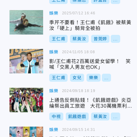
王仁甫
孫協志
許孟哲
...
娛樂
2025/07/12 16:46
季芹不要看！王仁甫《飢餓》被蔡黃
汝「硬上」騎背全被拍
王仁甫
蔡黃汝
曾莞婷
...
娛樂
2024/11/05 18:08
影/王仁甫花2百萬送愛女留學！ 笑
喊「交黑人男友也OK」
王仁甫
女兒
樂樂
...
娛樂
2024/09/18 18:19
上通告反倒貼錢！《飢餓遊戲》炎亞
綸祭出員工旅遊 大花30萬機票利誘
蔡黃汝
中視
飢餓遊戲
蔡黃汝
...
娛樂
2024/09/15 14:31