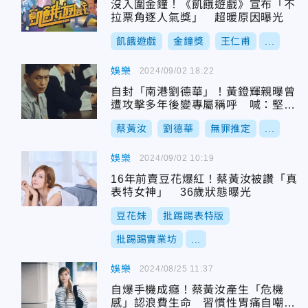
沒入圍金鐘！《飢餓遊戲》宣布「不
拉票角逐人氣獎」 超暖原因曝光
飢餓遊戲
金鐘獎
王仁甫
...
娛樂
2024/09/02 18:22
自封「南港劉德華」！黃鐙輝親曝曾
遭攻擊多年後變專屬稱呼 喊：堅持
到底就習慣
蔡黃汝
劉德華
無罪推定
...
娛樂
2024/09/02 10:19
16年前賣豆花爆紅！蔡黃汝被讚「真
表特女神」 36歲狀態曝光
豆花妹
批踢踢表特版
批踢踢實業坊
...
娛樂
2024/08/25 11:37
自爆手機成癮！蔡黃汝產生「危機
感」認浪費生命 習慣性胃痛自嘲藥