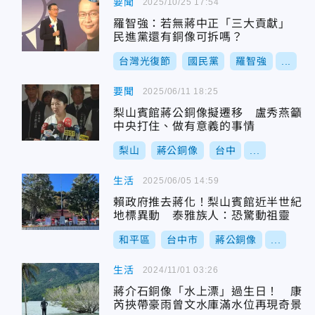
要聞
2025/10/25 17:54
羅智強：若無蔣中正「三大貢獻」
民進黨還有銅像可拆嗎？
台灣光復節
國民黨
羅智強
...
要聞
2025/06/11 18:25
梨山賓館蔣公銅像擬遷移 盧秀燕籲
中央打住、做有意義的事情
梨山
蔣公銅像
台中
...
生活
2025/06/05 14:59
賴政府推去蔣化！梨山賓館近半世紀
地標異動 泰雅族人：恐驚動祖靈
和平區
台中市
蔣公銅像
...
生活
2024/11/01 03:26
蔣介石銅像「水上漂」過生日！ 康
芮挾帶豪雨曾文水庫滿水位再現奇景