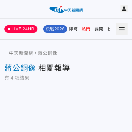
LIVE 24HR
決戰2026
即時
熱門
要聞
社會
娛樂
中天新聞網
蔣公銅像
蔣公銅像
相關報導
有
4
項結果