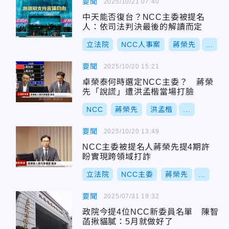
要聞
2025/10/21 07:40
中天能否復台？NCC主委被提名
人：依司法判決最後的解讀而定
立法院
NCC人事案
蔣榮先
...
要聞
2025/10/20 15:21
卓榮泰何時選定NCC主委？ 蔣榮
先「說謊」遭洪孟楷當場打臉
NCC
蔣榮先
洪孟楷
...
要聞
2025/10/20 13:49
NCC主委被提名人蔣榮先提4期許
盼實現跨領域打詐
立法院
NCC主委
蔣榮先
...
要聞
2025/07/31 19:32
政院今提4位NCC新委員名單 陳智
菡揪貓膩：5月就做好了