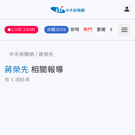
LIVE 24HR
決戰2026
即時
熱門
要聞
社會
娛樂
中天新聞網
蔣榮先
蔣榮先
相關報導
有
4
項結果