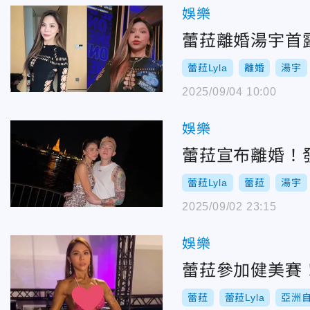
娛樂
蕾菈離婚湯宇首
蕾菈Lyla
離婚
湯宇
2025/09/04 10:00
娛樂
蕾菈宣布離婚！
蕾菈Lyla
蕾菈
湯宇
2025/09/02 23:15
娛樂
蕾菈參加健美賽
蕾菈
蕾菈Lyla
亞洲