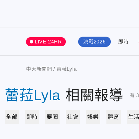
LIVE 24HR
決戰2026
即時
中天新聞網
蕾菈Lyla
蕾菈Lyla
相關報導
有
全部
即時
要聞
社會
娛樂
體育
生