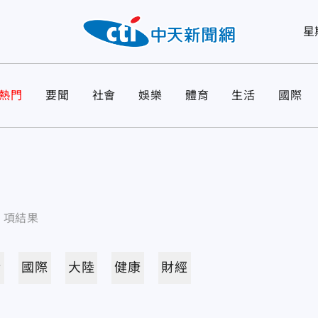
星
熱門
要聞
社會
娛樂
體育
生活
國際
3
項結果
活
國際
大陸
健康
財經