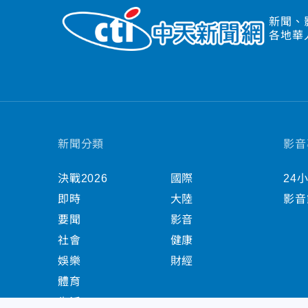
新聞、
各地華
新聞分類
影音
決戰2026
國際
24
即時
大陸
影音
要聞
影音
社會
健康
娛樂
財經
體育
生活