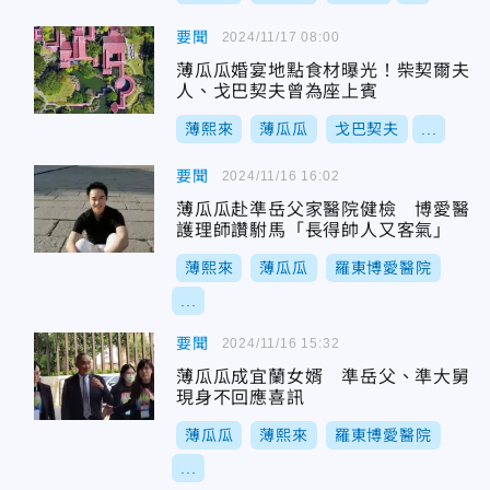
要聞
2024/11/17 08:00
薄瓜瓜婚宴地點食材曝光！柴契爾夫
人、戈巴契夫曾為座上賓
薄熙來
薄瓜瓜
戈巴契夫
...
要聞
2024/11/16 16:02
薄瓜瓜赴準岳父家醫院健檢 博愛醫
護理師讚駙馬「長得帥人又客氣」
薄熙來
薄瓜瓜
羅東博愛醫院
...
要聞
2024/11/16 15:32
薄瓜瓜成宜蘭女婿 準岳父、準大舅
現身不回應喜訊
薄瓜瓜
薄熙來
羅東博愛醫院
...