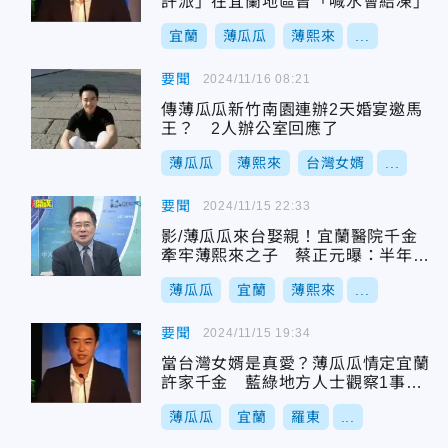
許派」在宜蘭地區曾「喊水會結凍」
宜蘭
薄瓜瓜
薄熙來
...
要聞
2024/11/16 08:21
傳薄瓜瓜新竹南園連辦2天婚宴邀馬
王？ 2人辦公室回應了
薄瓜瓜
薄熙來
台灣女婿
...
要聞
2024/11/15 22:33
影/薄瓜瓜來台娶親！宜蘭醫院千金
牽牢薄熙來之子 蔡正元曝：半年前
就知道了
薄瓜瓜
宜蘭
薄熙來
...
要聞
2024/11/15 19:34
當台灣女婿是真愛？薄瓜瓜情定宜蘭
許家千金 藍綠地方人士觀察1事：
非關政治
薄瓜瓜
宜蘭
羅東
...