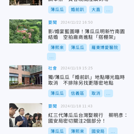
薄瓜瓜
婚前趴
大直
...
要聞
2024/11/22 16:50
影/婚宴藍圖曝！薄瓜瓜明新竹南園
結婚 空拍廠商進駐「搭棚架」
薄熙來
薄瓜瓜
羅東博愛醫院
...
社會
2024/11/19 15:25
獨/薄瓜瓜「婚前趴」地點曝光臨時
取消 不排除另找更隱密地點
薄瓜瓜
信義區
取消
...
要聞
2024/11/18 11:43
紅三代薄瓜瓜台灣娶親行 蔡明彥：
國安局密切關注2個部分！
薄瓜瓜
薄熙來
國安局
...