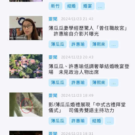
新竹
結婚
婚宴
...
要聞
2024/11/23 21:42
薄瓜瓜妻學經歷驚人「曾任職故宮」
許惠瑜自介影片曝光
薄瓜瓜
許惠瑜
薄熙來
...
要聞
2024/11/23 20:43
薄瓜瓜、許惠瑜低調奢華結婚晚宴登
場 未見政治人物出席
薄瓜瓜
許惠瑜
薄熙來
...
要聞
2024/11/23 18:49
影/薄瓜瓜婚禮展現「中式古禮拜堂
儀式」 司儀秀雙語主持功力
薄瓜瓜
許惠瑜
結婚
...
要聞
2024/11/23 18:31