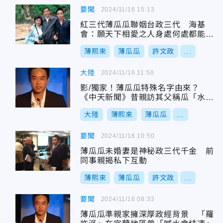
要聞
2024/11/16 15:13
紅三代薄瓜瓜聯姻台政三代 海基
會：願天下相愛之人身處何處都能幸
福
薄熙來
薄瓜瓜
許文政
...
大陸
2024/11/16 11:50
影/獨家！薄瓜瓜特殊名字由來？
《中天新聞》昔親訪其父稱瓜「水份
多」
大陸
薄熙來
薄瓜瓜
...
要聞
2024/11/16 10:50
薄瓜瓜未婚妻是神秘政三代千金 前
同事親揭私下互動
薄熙來
薄瓜瓜
許文政
...
要聞
2024/11/16 08:33
薄瓜瓜準親家擁深厚政經背景 「羅