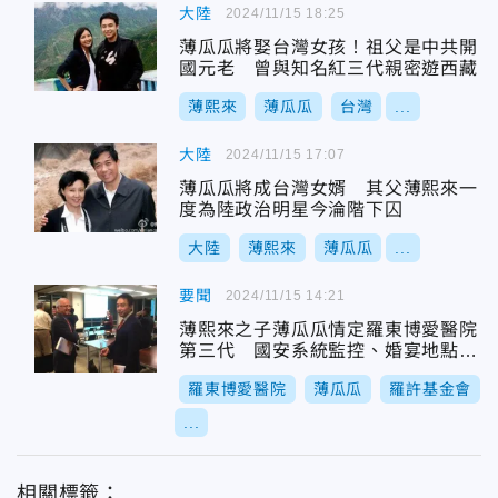
大陸
2024/11/15 18:25
薄瓜瓜將娶台灣女孩！祖父是中共開
國元老 曾與知名紅三代親密遊西藏
薄熙來
薄瓜瓜
台灣
...
大陸
2024/11/15 17:07
薄瓜瓜將成台灣女婿 其父薄熙來一
度為陸政治明星今淪階下囚
大陸
薄熙來
薄瓜瓜
...
要聞
2024/11/15 14:21
薄熙來之子薄瓜瓜情定羅東博愛醫院
第三代 國安系統監控、婚宴地點曝
光
羅東博愛醫院
薄瓜瓜
羅許基金會
...
相關標籤：