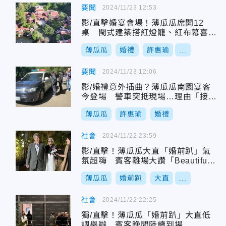
要聞
2024/11/23 12:53
影/直擊婚宴會場！薄瓜瓜席開12
桌 閩式建築搭紅燈籠、紅布幕喜氣
洋洋
薄瓜瓜
婚禮
許惠瑜
...
要聞
2024/11/23 12:06
影/婚禮意外插曲？薄瓜瓜南園宴客
今登場 警車突抵現場…理由「接獲
報案」
薄瓜瓜
許惠瑜
婚禮
社會
2024/11/22 23:59
影/直擊！薄瓜瓜大直「婚前趴」氣
氛超嗨 賓客離場大讚「Beautifu
l！」
薄瓜瓜
婚前趴
大直
...
社會
2024/11/22 22:25
獨/直擊！薄瓜瓜「婚前趴」大直低
調舉辦 賓客晚間陸續到場