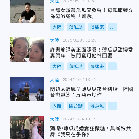
大陸
2025/05/12 10:53
台灣女婿薄瓜瓜又發聲！母親節發文
為母喊冤稱「竇娥」
大陸
薄瓜瓜
薄熙來
...
大陸
2025/01/05 12:28
許惠瑜絕美正面照曝！薄瓜瓜甜摟愛
妻賀年 被問蜜月他神回覆
大陸
薄瓜瓜
薄熙來
...
大陸
2024/11/27 13:21
問題太敏感？薄瓜瓜來台結婚 陸國
台辦避答：反惡意炒作
大陸
國台辦
薄瓜瓜
...
大陸
2024/11/26 13:05
獨/影/薄瓜瓜婚宴狂撒糖！與新娘共
舞《我只在乎你》