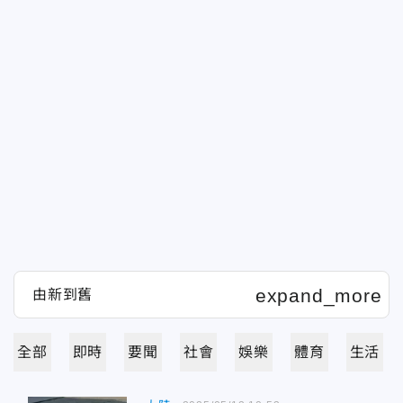
全部
即時
要聞
社會
娛樂
體育
生活