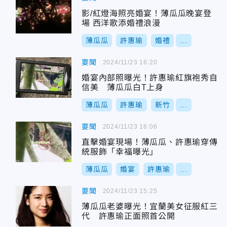
影/紅燈海照亮婚宴！薄瓜瓜晚宴登
場 西洋歌添婚禮浪漫
薄瓜瓜
許惠瑜
婚禮
...
要聞
2024/11/23 16:20
婚宴內部照曝光！許惠瑜紅旗袍秀自
信美 薄瓜瓜白T上身
薄瓜瓜
許惠瑜
新竹
...
要聞
2024/11/23 16:06
直擊婚宴現場！薄瓜瓜、許惠瑜穿傳
統服飾「幸福曝光」
薄瓜瓜
婚宴
許惠瑜
...
要聞
2024/11/23 15:25
薄瓜瓜老婆曝光！宜蘭美女征服紅三
代 許惠瑜正面照首公開