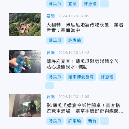
薄瓜瓜
宜蘭
許惠瑜
...
要聞
2024/11/23 14:09
大翻轉！薄瓜瓜婚宴改吃晚餐 業者
證實：準備當中
薄瓜瓜
許惠瑜
要聞
2024/11/23 13:42
薄許府宴客！薄瓜瓜慰勞媒體辛苦
貼心送礦泉水+糕點
薄瓜瓜
羅東博愛醫院
許惠瑜
...
要聞
2024/11/23 13:05
影/薄瓜瓜婚宴今新竹開桌！賓客搭
遊覽車進場 還拿手機好奇與媒體對
拍
薄瓜瓜
許惠瑜
新竹
...