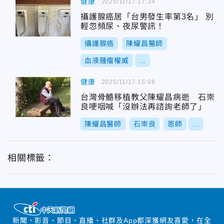
健康
2025/11/17 17:34
攝護腺癌居「台男發生率第3名」 別
輕忽頻尿、夜尿警訊！
攝護腺癌
陳耀昌醫師
血液腫瘤權威
...
健康
2025/11/17 15:08
台灣骨髓移植教父陳耀昌病逝 石崇
良哽咽喊「沒辦法再諮詢老師了」
陳耀昌醫師
石崇良
恩師
...
相關標籤：
新聞、影音、節目、直播、社群及App都深獲網友喜愛，在全