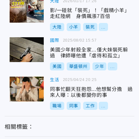
大陸
2026/01/17 17:26
影/一碰就「裝死」！「戲精小羊」
走紅陸網 身價飆漲7百倍
大陸
小羊
裝死
...
國際
2025/08/02 15:57
美國少年射殺全家…僅大妹裝死躲
過 律師曝他遭「虐待和孤立」
美國
華盛頓州
少年
...
生活
2025/04/24 20:25
同事忙翻天狂抱怨...他想幫分擔 過
來人曝：以後都變你的事
職場
同事
工作
...
相關標籤：