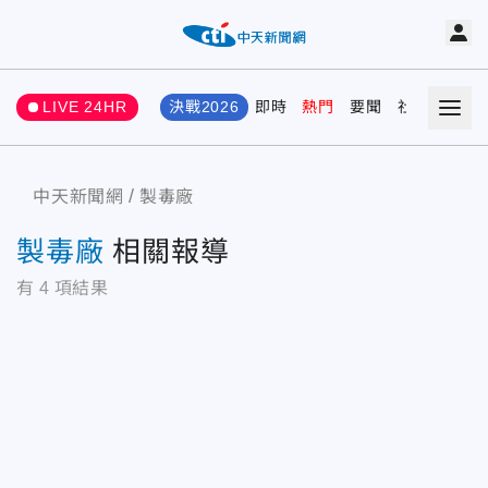
LIVE 24HR
決戰2026
即時
熱門
要聞
社會
娛樂
中天新聞網
製毒廠
製毒廠
相關報導
有
4
項結果