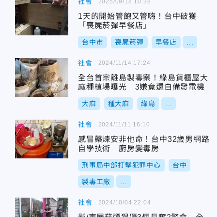
社會
2025/09/18 10:38
1天的開始管飽又管嗨！台中破獲
「喪屍菸彈早餐店」
台中市
喪屍菸彈
早餐店
...
社會
2024/11/14 17:24
全台首宗離島製毒案！綠島貨櫃屋大
麻種植場曝光 3嫌竟還自備發電機
大麻
種大麻
綠島
...
社會
2024/11/11 16:10
感冒藥煉安非他命！台中32歲男網路
自學技術 廚房變毒房
刑事局中部打擊犯罪中心
台中
製毒工廠
...
社會
2024/10/04 22:04