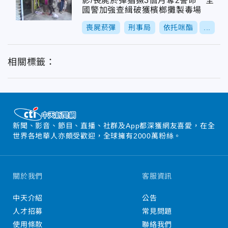
影/喪屍菸彈猖獗3個月奪2警命 全
國警加強查緝破獲檳榔攤製毒場
喪屍菸彈
刑事局
依托咪酯
...
相關標籤：
新聞、影音、節目、直播、社群及App都深獲網友喜愛，在全
世界各地華人亦頗受歡迎，全球擁有2000萬粉絲。
關於我們
客服資訊
中天介紹
公告
人才招募
常見問題
使用條款
聯絡我們