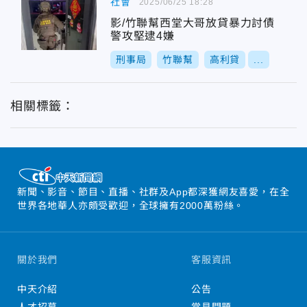
社會
2025/06/25 18:28
影/竹聯幫西堂大哥放貸暴力討債
警攻堅逮4嫌
刑事局
竹聯幫
高利貸
...
相關標籤：
新聞、影音、節目、直播、社群及App都深獲網友喜愛，在全
世界各地華人亦頗受歡迎，全球擁有2000萬粉絲。
關於我們
客服資訊
中天介紹
公告