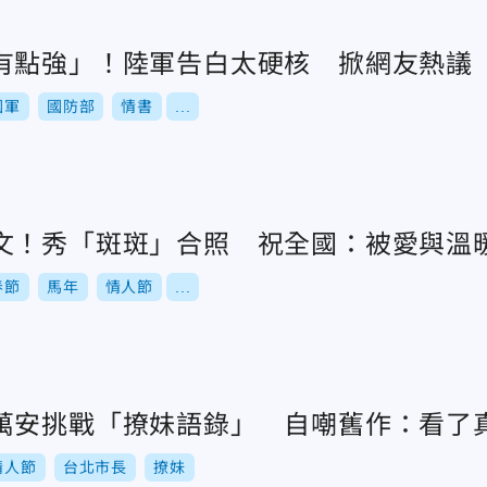
有點強」！陸軍告白太硬核 掀網友熱議
國軍
國防部
情書
...
文！秀「斑斑」合照 祝全國：被愛與溫
春節
馬年
情人節
...
萬安挑戰「撩妹語錄」 自嘲舊作：看了
情人節
台北市長
撩妹