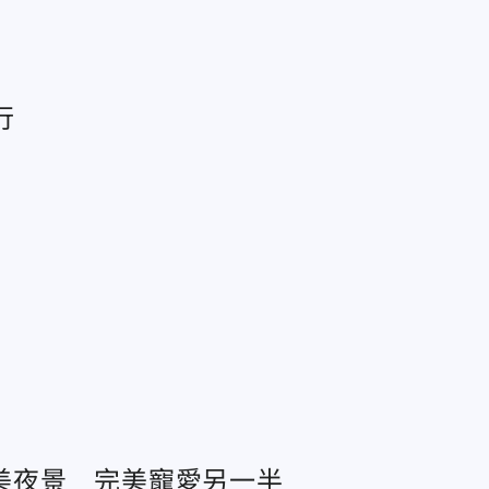
行
美夜景 完美寵愛另一半