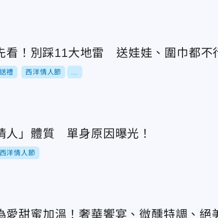
白先看！別踩11大地雷 送娃娃、圍巾都不
送禮
西洋情人節
...
情人」體質 單身原因曝光！
西洋情人節
為愛甜蜜加溫！奢華饗宴、微醺特調、絕