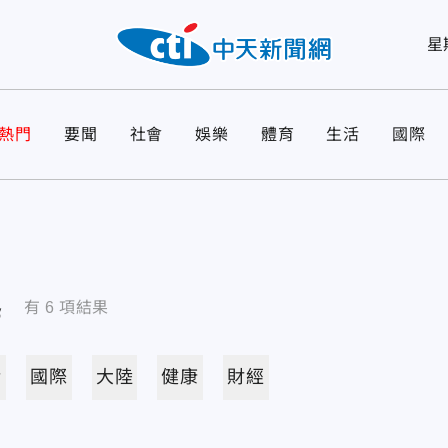
星
熱門
要聞
社會
娛樂
體育
生活
國際
導
有
6
項結果
活
國際
大陸
健康
財經