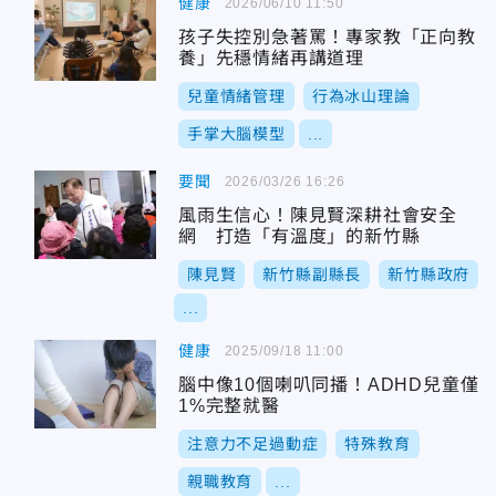
健康
2026/06/10 11:50
孩子失控別急著罵！專家教「正向教
養」先穩情緒再講道理
兒童情緒管理
行為冰山理論
手掌大腦模型
...
要聞
2026/03/26 16:26
風雨生信心！陳見賢深耕社會安全
網 打造「有溫度」的新竹縣
陳見賢
新竹縣副縣長
新竹縣政府
...
健康
2025/09/18 11:00
腦中像10個喇叭同播！ADHD兒童僅
1%完整就醫
注意力不足過動症
特殊教育
親職教育
...