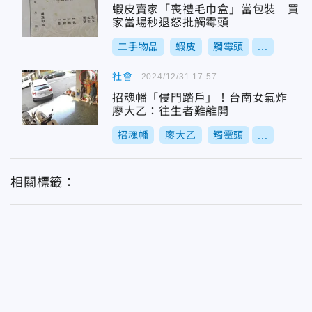
蝦皮賣家「喪禮毛巾盒」當包裝 買
家當場秒退怒批觸霉頭
二手物品
蝦皮
觸霉頭
...
社會
2024/12/31 17:57
招魂幡「侵門踏戶」！台南女氣炸
廖大乙：往生者難離開
招魂幡
廖大乙
觸霉頭
...
相關標籤：