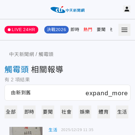
LIVE 24HR
決戰2026
即時
熱門
要聞
社會
娛樂
中天新聞網
觸霉頭
觸霉頭
相關報導
有
2
項結果
全部
即時
要聞
社會
娛樂
體育
生活
生活
2025/12/29 11:35