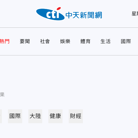
星
熱門
要聞
社會
娛樂
體育
生活
國際
果
活
國際
大陸
健康
財經