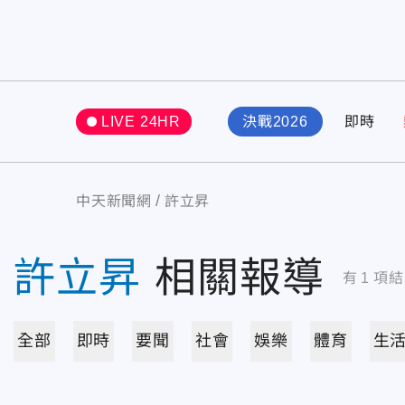
LIVE 24HR
決戰2026
即時
中天新聞網
許立昇
許立昇
相關報導
有
1
項結
全部
即時
要聞
社會
娛樂
體育
生