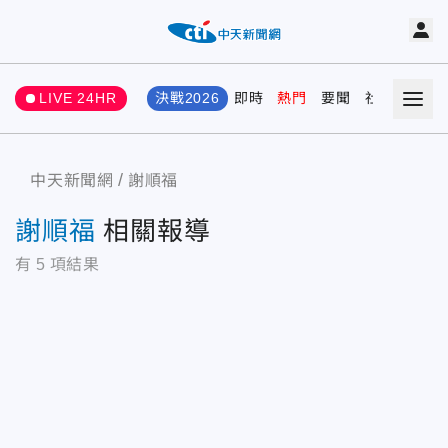
LIVE 24HR
決戰2026
即時
熱門
要聞
社會
娛樂
中天新聞網
謝順福
謝順福
相關報導
有
5
項結果