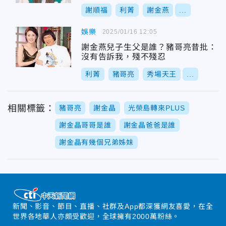
謝順福
利菁
謝金燕
...
娛樂
2025/01/16 12:05
謝金燕兒子生父是誰？豬哥亮昔批：
沒有告訴我，殘不殘忍
利菁
豬哥亮
秀場天王
...
相關標籤：
豬哥亮
謝金晶
光榮島轉來PLUS
謝金晶哥哥是誰
謝金晶爸爸是誰
謝金晶有幾個兄弟姊妹
新聞、影音、節目、直播、社群及App都深獲網友喜愛，在全
世界各地華人亦頗受歡迎，全球擁有2000萬粉絲。