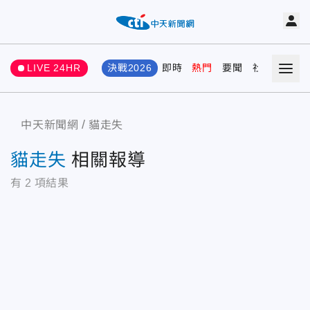
LIVE 24HR
決戰2026
即時
熱門
要聞
社會
娛樂
中天新聞網
貓走失
貓走失
相關報導
有
2
項結果