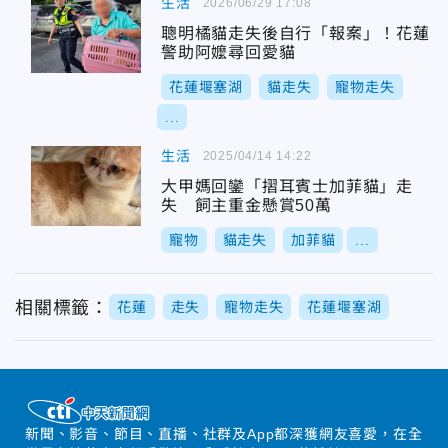
生活
2026/06/29 17:08
聰明橘貓走失後自行「報案」！花蓮
警助阿嬤尋回愛貓
花蓮堰塞湖
貓走失
寵物走失
...
生活
2025/04/14 14:22
大甲媽回鑾「摺耳賓士加菲貓」走
失 飼主重金懸賞50萬
寵物
貓走失
加菲貓
...
相關標籤：
花蓮
走失
寵物走失
花蓮堰塞湖
新聞、影音、節目、直播、社群及App都深獲網友喜愛，在全