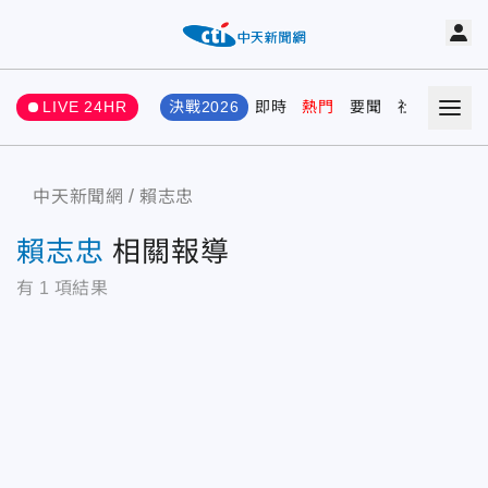
LIVE 24HR
決戰2026
即時
熱門
要聞
社會
娛樂
中天新聞網
賴志忠
賴志忠
相關報導
有
1
項結果