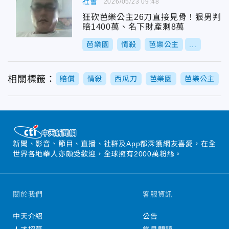
社會
2026/05/23 09:48
狂砍芭樂公主26刀直接見骨！狠男判
賠1400萬、名下財產剩8萬
芭樂園
情殺
芭樂公主
...
相關標籤：
賠償
情殺
西瓜刀
芭樂園
芭樂公主
新聞、影音、節目、直播、社群及App都深獲網友喜愛，在全
世界各地華人亦頗受歡迎，全球擁有2000萬粉絲。
關於我們
客服資訊
中天介紹
公告