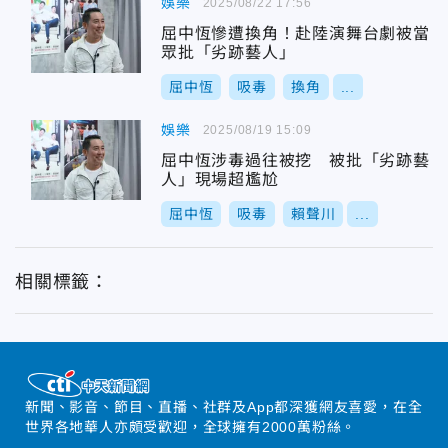
娛樂
2025/08/22 17:56
屈中恆慘遭換角！赴陸演舞台劇被當
眾批「劣跡藝人」
屈中恆
吸毒
換角
...
娛樂
2025/08/19 15:09
屈中恆涉毒過往被挖 被批「劣跡藝
人」現場超尷尬
屈中恆
吸毒
賴聲川
...
相關標籤：
新聞、影音、節目、直播、社群及App都深獲網友喜愛，在全
世界各地華人亦頗受歡迎，全球擁有2000萬粉絲。