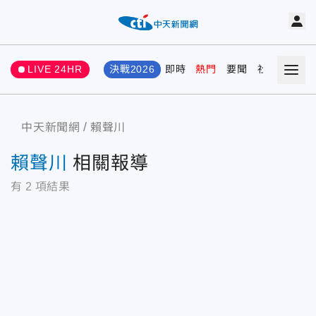
LIVE 24HR
決戰2026
即時
熱門
要聞
社會
娛樂
中天新聞網
賴聲川
賴聲川
相關報導
有
2
項結果