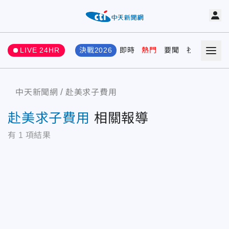
LIVE 24HR
決戰2026
即時
熱門
要聞
社會
娛樂
中天新聞網
赴美求子費用
赴美求子費用
相關報導
有
1
項結果