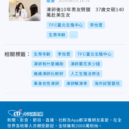
健康
2026/06/15 16:19
凍卵後10年男友劈腿 37歲女砸140
萬赴美生女
TFC臺北生殖中心
李怡萱
生育年齡
...
相關標籤：
生育年齡
李怡萱
TFC臺北生殖中心
凍卵有什麼補助
凍卵要花多少錢
幾歲凍卵比較好
人工生殖法修法
單身女性凍卵
凍卵解凍率
海外試管嬰兒
新聞、影音、節目、直播、社群及App都深獲網友喜愛，在全
世界各地華人亦頗受歡迎，全球擁有2000萬粉絲。