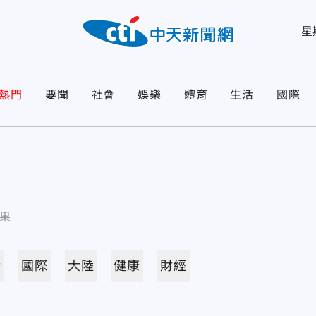
星
熱門
要聞
社會
娛樂
體育
生活
國際
果
活
國際
大陸
健康
財經