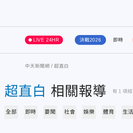
LIVE 24HR
決戰2026
即時
中天新聞網
超直白
超直白
相關報導
有
1
項結
全部
即時
要聞
社會
娛樂
體育
生