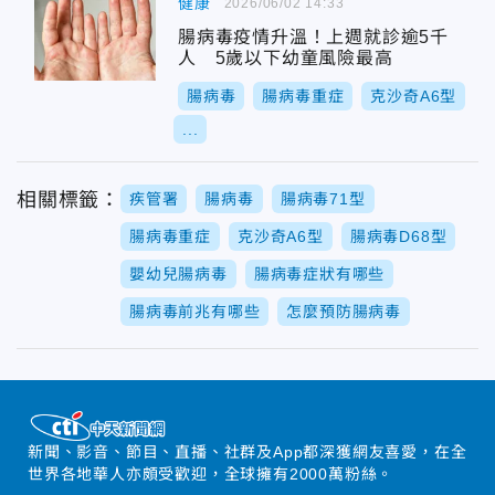
健康
2026/06/02 14:33
腸病毒疫情升溫！上週就診逾5千
人 5歲以下幼童風險最高
腸病毒
腸病毒重症
克沙奇A6型
...
相關標籤：
疾管署
腸病毒
腸病毒71型
腸病毒重症
克沙奇A6型
腸病毒D68型
嬰幼兒腸病毒
腸病毒症狀有哪些
腸病毒前兆有哪些
怎麼預防腸病毒
新聞、影音、節目、直播、社群及App都深獲網友喜愛，在全
世界各地華人亦頗受歡迎，全球擁有2000萬粉絲。