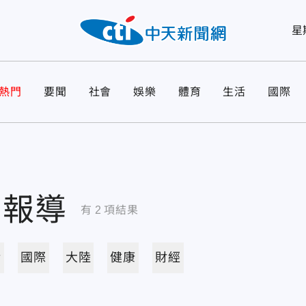
星
熱門
要聞
社會
娛樂
體育
生活
國際
關報導
有
2
項結果
活
國際
大陸
健康
財經