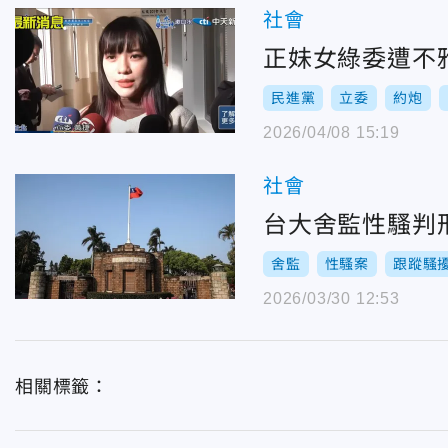
社會
正妹女綠委遭不
民進黨
立委
約炮
2026/04/08 15:19
社會
台大舍監性騷判
舍監
性騷案
跟蹤騷
2026/03/30 12:53
相關標籤：