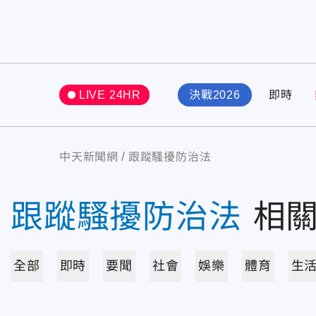
LIVE 24HR
決戰2026
即時
中天新聞網
跟蹤騷擾防治法
跟蹤騷擾防治法
相
全部
即時
要聞
社會
娛樂
體育
生