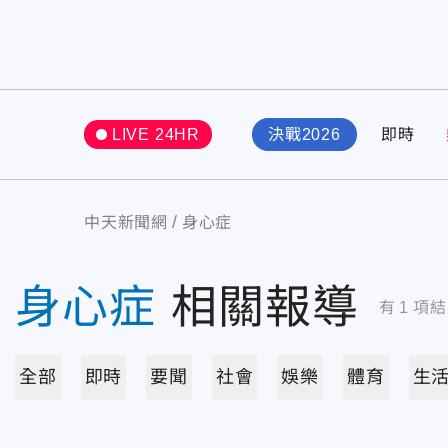
LIVE 24HR
決戰2026
即時
中天新聞網
身心症
身心症
相關報導
有
1
項結
全部
即時
要聞
社會
娛樂
體育
生