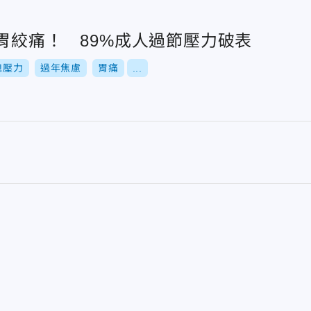
胃絞痛！ 89%成人過節壓力破表
媳壓力
過年焦慮
胃痛
...