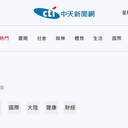
星
熱門
要聞
社會
娛樂
體育
生活
國際
果
活
國際
大陸
健康
財經