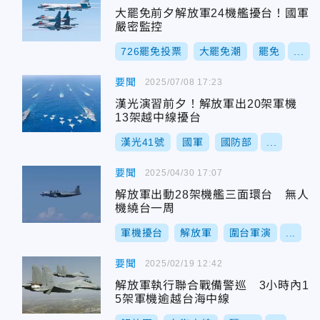
大罷免前夕解放軍24機艦擾台！國軍
嚴密監控
726罷免投票
大罷免潮
罷免
...
要聞
2025/07/08 17:23
漢光演習前夕！解放軍出20架軍機
13架越中線擾台
漢光41號
國軍
國防部
...
要聞
2025/04/30 17:07
解放軍出動28架機艦三面環台 無人
機繞台一周
軍機擾台
解放軍
圍台軍演
...
要聞
2025/02/19 12:42
解放軍執行聯合戰備警巡 3小時內1
5架軍機逾越台海中線