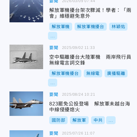
要聞
2026/03/09 07:44
解放軍機擾台架次驟減！學者：「兩
會」維穩避免意外
解放軍機
解放軍機擾台
林穎佑
...
要聞
2025/09/02 11:33
空中驅離擾台大陸軍機 兩岸飛行員
無線電言詞交鋒
解放軍機擾台
無線電
廣播驅離
...
要聞
2025/08/24 10:21
823罷免公投登場 解放軍未越台海
中線侵擾熄火
國防部
解放軍
中共
...
要聞
2025/07/26 11:07