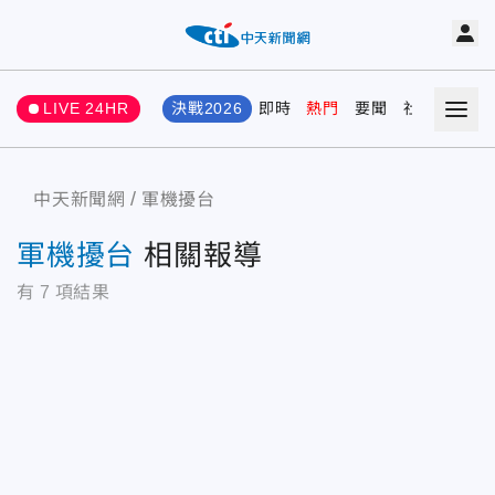
LIVE 24HR
決戰2026
即時
熱門
要聞
社會
娛樂
中天新聞網
軍機擾台
軍機擾台
相關報導
有
7
項結果