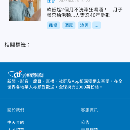
社會
2025/03/24 10:23
軟飯尪2個月不洗澡狂喝酒！ 月子
餐只給泡麵...人妻忍40年訴離
離婚
酒駕
渣男
...
相關標籤：
新聞、影音、節目、直播、社群及App都深獲網友喜愛，在全
世界各地華人亦頗受歡迎，全球擁有2000萬粉絲。
關於我們
客服資訊
中天介紹
公告