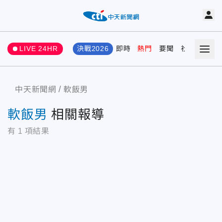
LIVE 24HR
決戰2026
即時
熱門
要聞
社會
娛樂
中天新聞網
軟飯男
軟飯男
相關報導
有
1
項結果