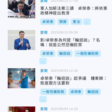
要聞
2025/06/10 17:59
軍人加薪法案三讀 卓榮泰：將依憲
政精神提出救濟
卓榮泰
預算
憲法
...
要聞
2025/06/10 09:09
影/卓榮泰為何提「輪迴說」？名
嘴：就是公然恐嚇民眾
卓榮泰
輪迴說
一般性補助款
...
要聞
2025/06/09 14:38
卓榮泰「輪迴說」起爭議 鍾東錦：
態度跟方法要對
一般性補助款
卓榮泰
輪迴說
...
要聞
2025/06/09 14:26