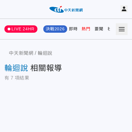
LIVE 24HR
決戰2026
即時
熱門
要聞
社會
娛樂
中天新聞網
輪迴說
輪迴說
相關報導
有
7
項結果