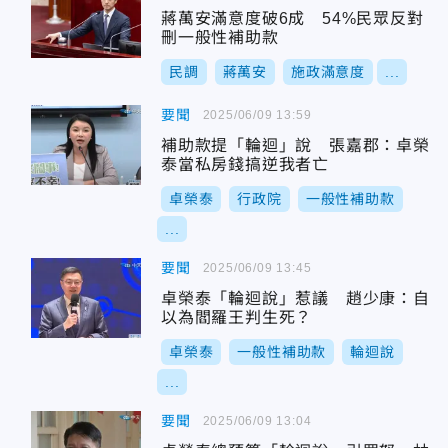
蔣萬安滿意度破6成 54%民眾反對
刪一般性補助款
民調
蔣萬安
施政滿意度
...
要聞
2025/06/09 13:59
補助款提「輪迴」說 張嘉郡：卓榮
泰當私房錢搞逆我者亡
卓榮泰
行政院
一般性補助款
...
要聞
2025/06/09 13:45
卓榮泰「輪迴說」惹議 趙少康：自
以為閻羅王判生死？
卓榮泰
一般性補助款
輪迴說
...
要聞
2025/06/09 13:04