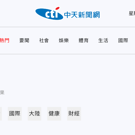
星
熱門
要聞
社會
娛樂
體育
生活
國際
果
活
國際
大陸
健康
財經