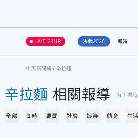
LIVE 24HR
決戰2026
即時
中天新聞網
辛拉麵
辛拉麵
相關報導
有
1
項結
全部
即時
要聞
社會
娛樂
體育
生