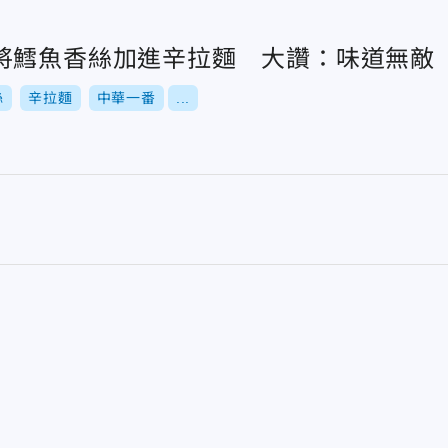
將鱈魚香絲加進辛拉麵 大讚：味道無敵
絲
辛拉麵
中華一番
...