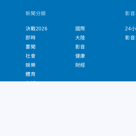
新聞分類
影音
決戰2026
國際
24
即時
大陸
影音
要聞
影音
社會
健康
娛樂
財經
體育
生活
中天新聞網版權所有 © 2022 CTiTV Inc. all Right
China Times Group