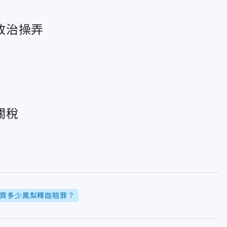
政治操弄
關稅
買多少鳳梨釋迦賠罪？