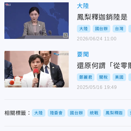
大陸
鳳梨釋迦銷陸是
大陸
國台辦
台灣
2026/06/24 11:00
要聞
還原何謂「從零
鄭麗君
關稅
美國
2025/05/16 19:49
相關標籤：
大陸
陸委會
國台辦
統戰
鳳梨釋迦