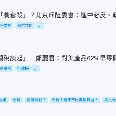
「養套殺」？北京斥陸委會：逢中必反、
陸委會
鳳梨釋迦
...
關稅談起」 鄭麗君：對美產品62%早零
零關稅
行政院
...
查處
台灣
何謂統戰？
台灣人幾乎不吃鳳梨釋迦？
梁文傑