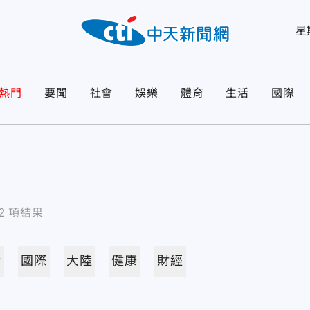
星
熱門
要聞
社會
娛樂
體育
生活
國際
2
項結果
活
國際
大陸
健康
財經