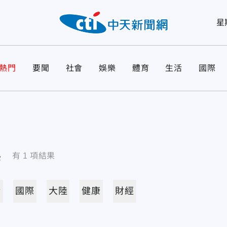
星
熱門
要聞
社會
娛樂
體育
生活
國際
導
有
1
項結果
活
國際
大陸
健康
財經