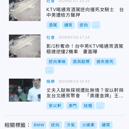
社會
2026/07/17 15:25
KTV喝通宵酒駕逆向撞死女騎士 台
中男遭檢方聲押
酒駕
通宵
逆向
...
社會
2026/07/16 17:14
影/1秒奪命！台中男KTV喝通宵酒駕
極速逆撞2機車 畫面曝
逆向車禍
酒測超標
過失致死
...
娛樂
2024/08/14 15:43
丈夫入獄無探視遭批無情？安以軒與
友台北通宵聚會 「奧運金牌」王齊
麟也現身
安以軒
澳門
結婚
...
相關標籤：
BMW
逆向
冷氣
火燒車
通霄