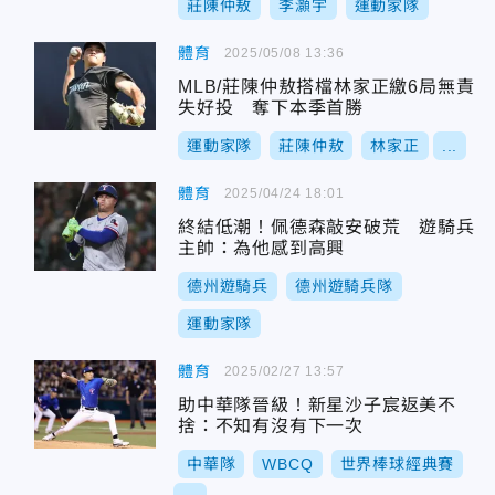
莊陳仲敖
李灝宇
運動家隊
體育
2025/05/08 13:36
MLB/莊陳仲敖搭檔林家正繳6局無責
失好投 奪下本季首勝
運動家隊
莊陳仲敖
林家正
...
體育
2025/04/24 18:01
終結低潮！佩德森敲安破荒 遊騎兵
主帥：為他感到高興
德州遊騎兵
德州遊騎兵隊
運動家隊
體育
2025/02/27 13:57
助中華隊晉級！新星沙子宸返美不
捨：不知有沒有下一次
中華隊
WBCQ
世界棒球經典賽