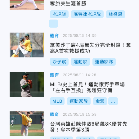
奪旅美生涯首勝
老虎隊
底特律老虎隊
林盛恩
...
體育
2025/08/15 14:39
旅美沙子宸4局無失分完全封鎖！奪
高A首次救援成功
沙子宸
運動家
運動家隊
體育
2025/08/11 14:28
MLB/史上首見！運動家野手單場
「左右手互換」秀超狂守備
MLB
運動家隊
金鶯
...
體育
2025/05/19 15:59
台灣英雄莊陳仲敖6局飆8K優質先
發！奪本季第3勝