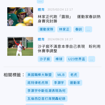
...
體育
2025/02/24 12:17
林家正代跑「露臉」 運動家春訓熱
身賽完封勝
運動家隊
林家正
春訓
...
體育
2024/09/26 18:27
沙子宸不滿意本季自己表現 盼利用
休賽季調整
沙子宸
棒球
U23世界盃
...
相關標籤：
美國職棒大聯盟
MLB
老虎
底特律老虎隊
李灝宇
運動家
李灝宇中斷低潮表現為何
瓦倫西亞首打席開轟紀錄