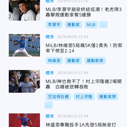
體育
2026/07/10 12:50
MLB/李灝宇敲安終結低潮！老虎隊3
轟擊敗運動家奪5連勝
李灝宇
運動家
MLB
...
體育
2026/04/26 15:50
MiLB/林維恩5局飆5K僅1責失！防禦
率下修至2.14
林維恩
運動家
運動家隊
體育
2026/04/19 12:08
MLB/神也救不了！村上宗隆連2場開
轟 白襪被逆轉吞敗
芝加哥白襪
村上宗隆
運動家隊
...
體育
2026/04/13 13:58
林盛恩專職投手1A先發5局無安打