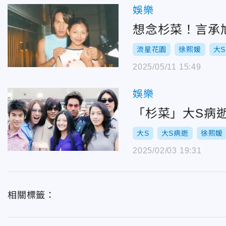
娛樂
想念杉菜！言承
流星花園
徐熙媛
大S
2025/05/11 15:49
娛樂
「杉菜」大S病
大S
大S病逝
徐熙媛
2025/02/03 19:31
相關標籤：