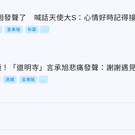
旭發聲了 喊話天使大S：心情好時記得
言承旭
杉菜
...
逝！「道明寺」言承旭悲痛發聲：謝謝遇
流感
言承旭
...