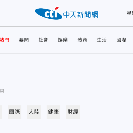
星
熱門
要聞
社會
娛樂
體育
生活
國際
果
活
國際
大陸
健康
財經