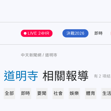
LIVE 24HR
決戰2026
即時
中天新聞網
道明寺
道明寺
相關報導
有
2
項結
全部
即時
要聞
社會
娛樂
體育
生