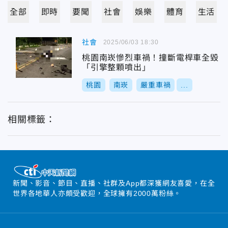
全部
即時
要聞
社會
娛樂
體育
生活
社會
2025/06/03 18:30
桃園南崁慘烈車禍！撞斷電桿車全毀
「引擎整顆噴出」
桃園
南崁
嚴重車禍
...
相關標籤：
新聞、影音、節目、直播、社群及App都深獲網友喜愛，在全
世界各地華人亦頗受歡迎，全球擁有2000萬粉絲。