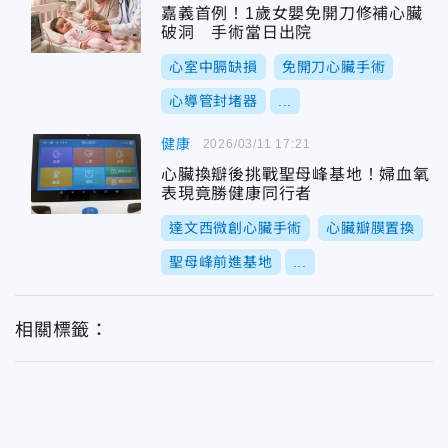
嘉義首例！1歲女嬰免開刀修補心臟
破洞 手術當日出院
心室中膈缺損
免開刀心臟手術
心導管封堵器
...
健康
2026/03/11 17:21
心臟換瓣後挑戰聖母峰基地！婦血氧
表現竟勝健康同行者
達文西微創心臟手術
心臟瓣膜置換
聖母峰前進基地
...
相關標籤：