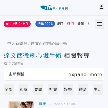
LIVE 24HR
決戰2026
即時
熱門
要聞
社會
娛樂
中天新聞網
達文西微創心臟手術
達文西微創心臟手術
相關報導
有
2
項結果
全部
即時
要聞
社會
娛樂
體育
生活
健康
2026/04/24 12:58