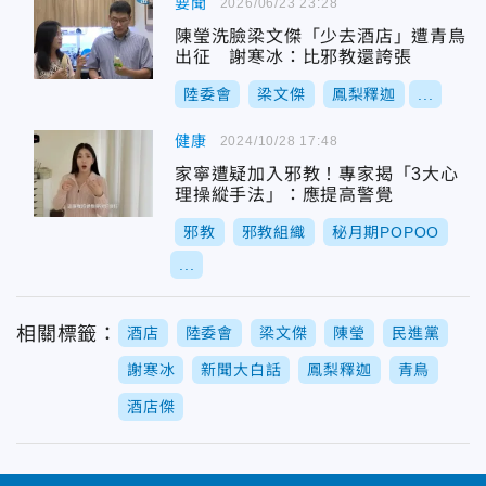
要聞
2026/06/23 23:28
陳瑩洗臉梁文傑「少去酒店」遭青鳥
出征 謝寒冰：比邪教還誇張
陸委會
梁文傑
鳳梨釋迦
...
健康
2024/10/28 17:48
家寧遭疑加入邪教！專家揭「3大心
理操縱手法」：應提高警覺
邪教
邪教組織
秘月期POPOO
...
相關標籤：
酒店
陸委會
梁文傑
陳瑩
民進黨
謝寒冰
新聞大白話
鳳梨釋迦
青鳥
酒店傑