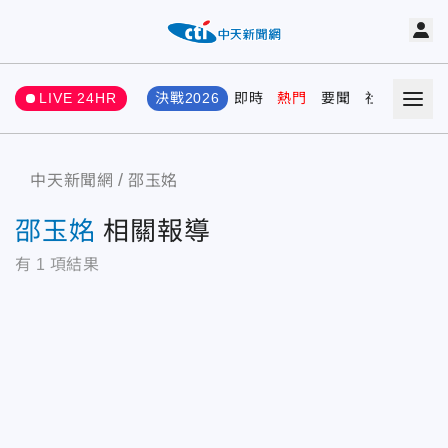
LIVE 24HR
決戰2026
即時
熱門
要聞
社會
娛樂
中天新聞網
邵玉姳
邵玉姳
相關報導
有
1
項結果