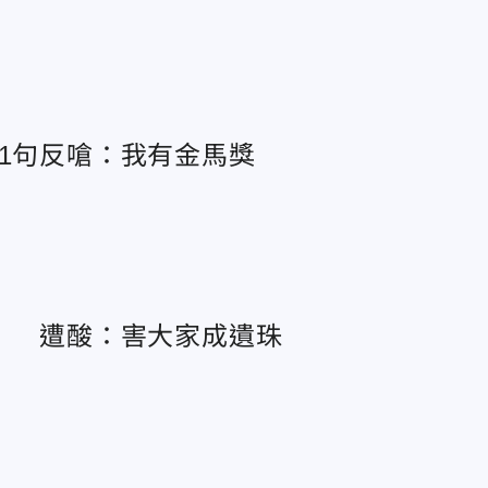
遭1句反嗆：我有金馬獎
微」 遭酸：害大家成遺珠