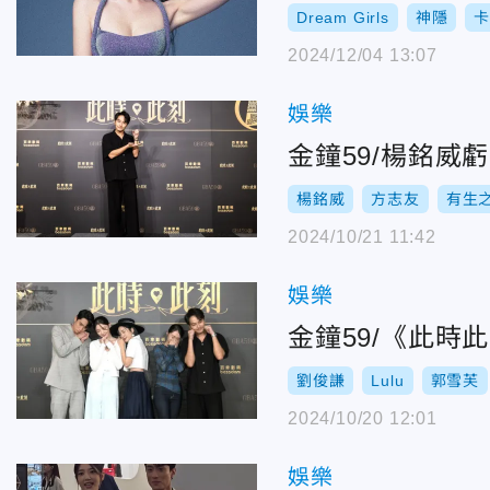
Dream Girls
神隱
2024/12/04 13:07
娛樂
金鐘59/楊銘
楊銘威
方志友
有生
2024/10/21 11:42
娛樂
金鐘59/《此
劉俊謙
Lulu
郭雪芙
2024/10/20 12:01
娛樂