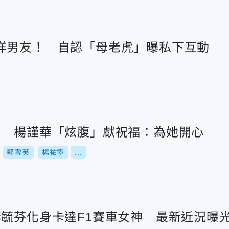
洋男友！ 自認「母老虎」曝私下互動
！ 楊謹華「炫腹」獻祝福：為她開心
郭雪芙
楊祐寧
...
李毓芬化身卡達F1賽車女神 最新近況曝