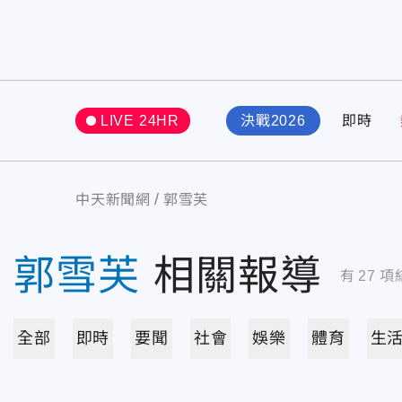
LIVE 24HR
決戰2026
即時
中天新聞網
郭雪芙
郭雪芙
相關報導
有
27
項
全部
即時
要聞
社會
娛樂
體育
生