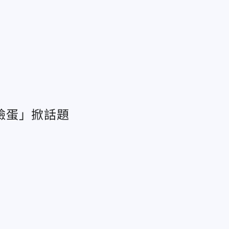
臉蛋」掀話題