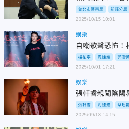
台北市警察局
新莊分局
2025/10/15 10:01
娛樂
自嘲歌聲恐怖！
楊祐寧
泥娃娃
郭雪
2025/10/01 17:21
娛樂
張軒睿
泥娃娃
蔡思
2025/09/18 14:15