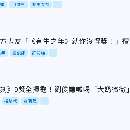
卡達
F1賽車
賽車女神
...
威虧方志友「《有生之年》就你沒得獎！」
之年
劉俊謙
許莉廷
...
時此刻》9獎全摃龜！劉俊謙喊喝「大奶微
楊銘威
許莉廷
...