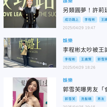
娛樂
另類圓夢！許莉
成功路上
李程彬
王
2025/04/29 19:47
娛樂
李程彬太吵被王
李程彬
王識賢
郭雪
2025/04/29 18:26
娛樂
郭雪芙曝男友「
郭雪芙
洗髮精
男友