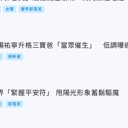
女警
警界郭雪芙
楊祐寧升格三寶爸「當眾催生」 低調曝
芙
張軒睿
張軒睿親闖陰陽界「緊握平安符」 甩陽光形象蓄鬍驅魔
韵
郭雪芙