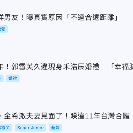
洋男友！曝真實原因「不適合遠距離」
戀愛
年！郭雪芙久違現身禾浩辰婚禮 「幸福
芙
婚禮
、金希澈夫妻見面了！睽違11年台灣合體
郭雪芙
Super Junior
藝聲