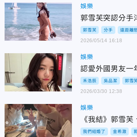
娛樂
郭雪芙突認分手
郭雪芙
分手
遠距離
2026/05/14 16:18
娛樂
認愛外國男友一
禾浩辰
吳品潔
郭雪
2026/03/30 12:38
娛樂
《我結》郭雪芙
我們結婚了
金希澈