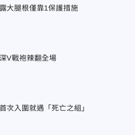
辣露大腿根僅靠1保護措施
雯深V戰袍辣翻全場
芙首次入圍就遇「死亡之組」