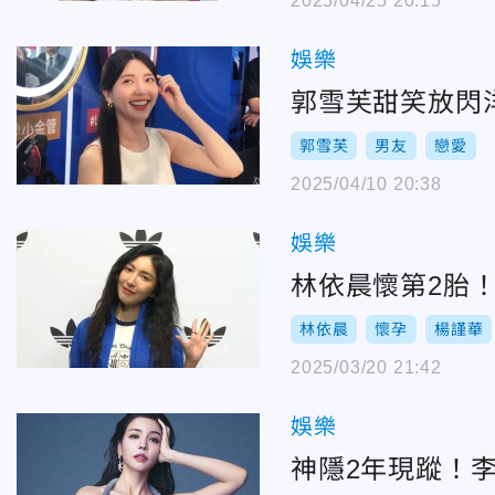
2025/04/25 20:15
娛樂
郭雪芙甜笑放閃
郭雪芙
男友
戀愛
2025/04/10 20:38
娛樂
林依晨懷第2胎
林依晨
懷孕
楊謹華
2025/03/20 21:42
娛樂
神隱2年現蹤！