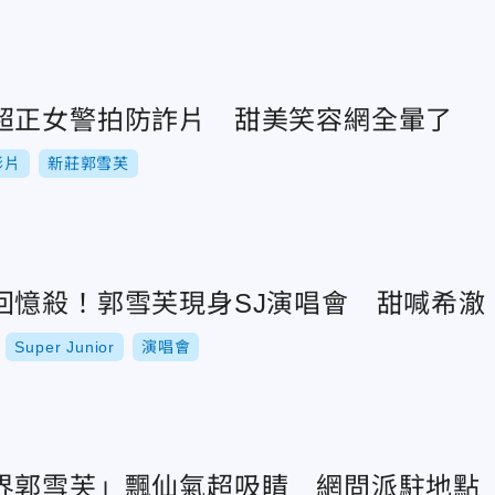
超正女警拍防詐片 甜美笑容網全暈了
影片
新莊郭雪芙
回憶殺！郭雪芙現身SJ演唱會 甜喊希澈
Super Junior
演唱會
界郭雪芙」飄仙氣超吸睛 網問派駐地點