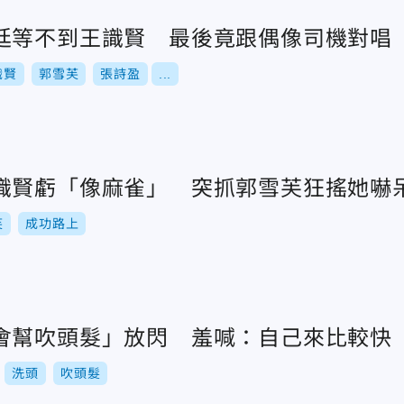
廷等不到王識賢 最後竟跟偶像司機對唱
識賢
郭雪芙
張詩盈
...
識賢虧「像麻雀」 突抓郭雪芙狂搖她嚇
芙
成功路上
會幫吹頭髮」放閃 羞喊：自己來比較快
洗頭
吹頭髮